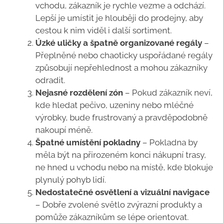
vchodu, zákazník je rychle vezme a odchází.
Lepší je umístit je hlouběji do prodejny, aby
cestou k nim viděl i další sortiment.
Úzké uličky a špatně organizované regály
–
Přeplněné nebo chaoticky uspořádané regály
způsobují nepřehlednost a mohou zákazníky
odradit.
Nejasné rozdělení zón
– Pokud zákazník neví,
kde hledat pečivo, uzeniny nebo mléčné
výrobky, bude frustrovaný a pravděpodobně
nakoupí méně.
Špatné umístění pokladny
– Pokladna by
měla být na přirozeném konci nákupní trasy,
ne hned u vchodu nebo na místě, kde blokuje
plynulý pohyb lidí.
Nedostatečné osvětlení a vizuální navigace
– Dobře zvolené světlo zvýrazní produkty a
pomůže zákazníkům se lépe orientovat.