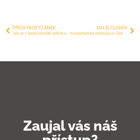
PŘEDCHOZÍ ČLÁNEK
DALŠÍ ČLÁNEK
Jak se v dané lokalitě odlišit od konkurence
Krušnohorská restaurace, Ústí nad Labem
Zaujal vás náš
přístup?